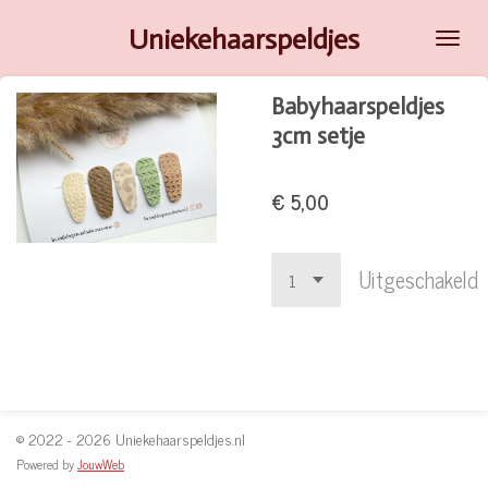
Ga
Uniekehaarspeldjes
direct
naar
Babyhaarspeldjes
de
3cm setje
hoofdinhoud
€ 5,00
Uitgeschakeld
© 2022 - 2026 Uniekehaarspeldjes.nl
Powered by
JouwWeb