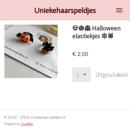
Ga
Uniekehaarspeldjes
direct
naar
💀🎃👻 Halloween
de
elastiekjes 🕸️🕷️
hoofdinhoud
€ 2,00
Uitgeschakeld
© 2022 - 2026 Uniekehaarspeldjes.nl
Powered by
JouwWeb