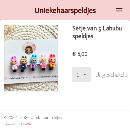
Ga
Uniekehaarspeldjes
direct
naar
Setje van 5 Labubu
de
speldjes
hoofdinhoud
€ 5,00
Uitgeschakeld
© 2022 - 2026 Uniekehaarspeldjes.nl
Powered by
JouwWeb