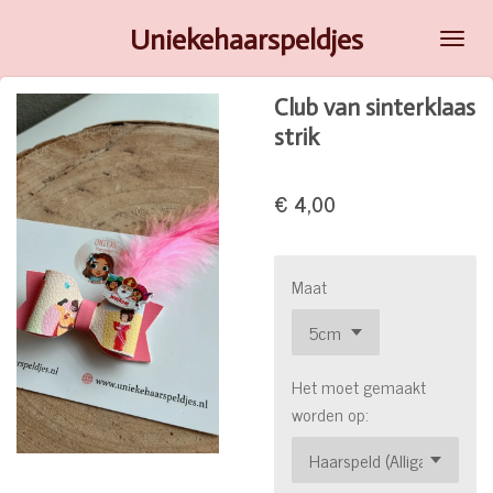
Ga
Uniekehaarspeldjes
direct
naar
Club van sinterklaas
de
strik
hoofdinhoud
€ 4,00
Maat
Het moet gemaakt
worden op: