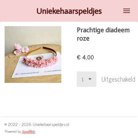
Ga
Uniekehaarspeldjes
direct
naar
Prachtige diadeem
de
roze
hoofdinhoud
€ 4,00
Uitgeschakeld
© 2022 - 2026 Uniekehaarspeldjes.nl
Powered by
JouwWeb