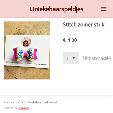
Ga
Uniekehaarspeldjes
direct
naar
Stitch zomer strik
de
hoofdinhoud
€ 4,00
Uitgeschakeld
© 2022 - 2026 Uniekehaarspeldjes.nl
Powered by
JouwWeb