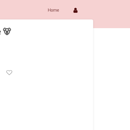
Home
e 🐻