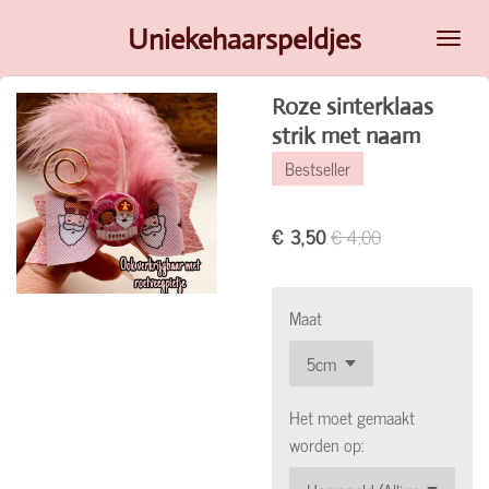
Ga
Uniekehaarspeldjes
direct
naar
Roze sinterklaas
de
strik met naam
hoofdinhoud
Bestseller
€ 3,50
€ 4,00
Maat
Het moet gemaakt
worden op: