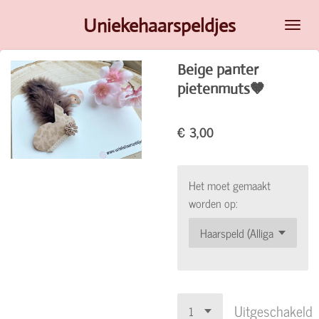
Ga
Uniekehaarspeldjes
direct
naar
Beige panter
de
pietenmuts🤎
hoofdinhoud
€ 3,00
Het moet gemaakt
worden op:
Uitgeschakeld