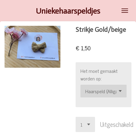
Ga
Uniekehaarspeldjes
direct
naar
Strikje Gold/beige
de
hoofdinhoud
€ 1,50
Het moet gemaakt
worden op:
Uitgeschakeld