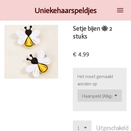
Ga
Uniekehaarspeldjes
direct
naar
Setje bijen 🐝 2
de
stuks
hoofdinhoud
€ 4,99
Het moet gemaakt
worden op:
Uitgeschakeld