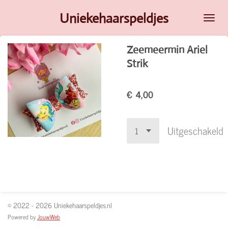
Ga
Uniekehaarspeldjes
direct
naar
Zeemeermin Ariel
de
Strik
hoofdinhoud
€ 4,00
Uitgeschakeld
© 2022 - 2026 Uniekehaarspeldjes.nl
Powered by
JouwWeb