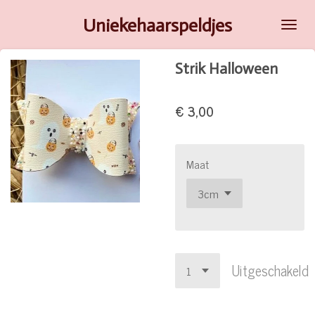
Ga
Uniekehaarspeldjes
direct
naar
Strik Halloween
de
hoofdinhoud
€ 3,00
Maat
Uitgeschakeld