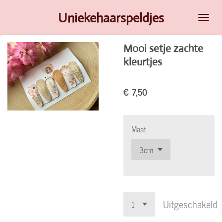
Ga
Uniekehaarspeldjes
direct
naar
Mooi setje zachte
de
kleurtjes
hoofdinhoud
€ 7,50
Maat
Uitgeschakeld