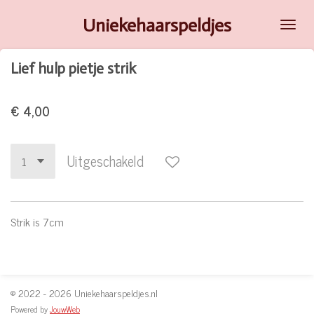
Ga
Uniekehaarspeldjes
direct
naar
Lief hulp pietje strik
de
hoofdinhoud
€ 4,00
Uitgeschakeld
Strik is 7cm
© 2022 - 2026 Uniekehaarspeldjes.nl
Powered by
JouwWeb