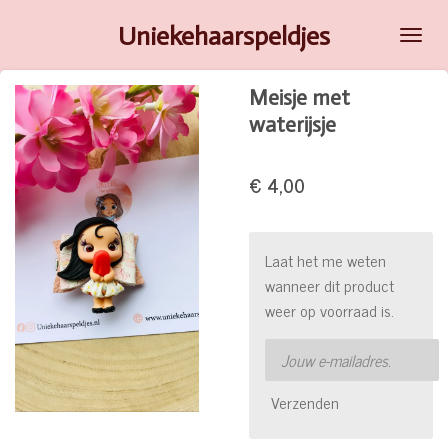
Ga
Uniekehaarspeldjes
direct
naar
Meisje met
de
waterijsje
hoofdinhoud
€ 4,00
Laat het me weten
wanneer dit product
weer op voorraad is.
Verzenden