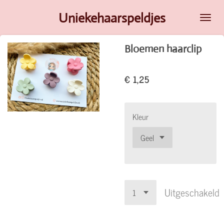
Ga
Uniekehaarspeldjes
direct
naar
Bloemen haarclip
de
hoofdinhoud
€ 1,25
Kleur
Uitgeschakeld