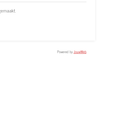
 gemaakt.
Powered by
JouwWeb