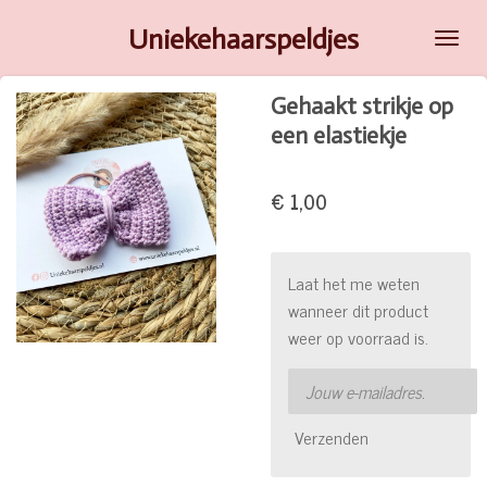
Ga
Uniekehaarspeldjes
direct
naar
Gehaakt strikje op
de
een elastiekje
hoofdinhoud
€ 1,00
Laat het me weten
wanneer dit product
weer op voorraad is.
Verzenden