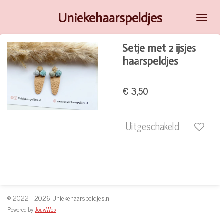
Ga
Uniekehaarspeldjes
direct
naar
Setje met 2 ijsjes
de
haarspeldjes
hoofdinhoud
€ 3,50
Uitgeschakeld
© 2022 - 2026 Uniekehaarspeldjes.nl
Powered by
JouwWeb