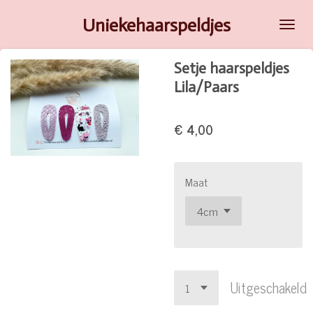
Ga
Uniekehaarspeldjes
direct
naar
Setje haarspeldjes
de
Lila/Paars
hoofdinhoud
€ 4,00
Maat
Uitgeschakeld