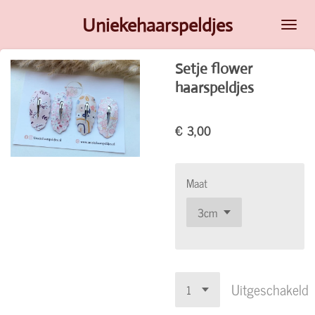
Ga
Uniekehaarspeldjes
direct
naar
Setje flower
de
haarspeldjes
hoofdinhoud
€ 3,00
Maat
Uitgeschakeld