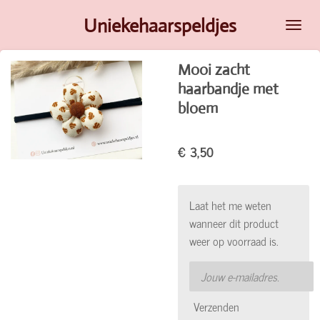
Ga
Uniekehaarspeldjes
direct
naar
Mooi zacht
de
haarbandje met
hoofdinhoud
bloem
€ 3,50
Laat het me weten
wanneer dit product
weer op voorraad is.
Verzenden